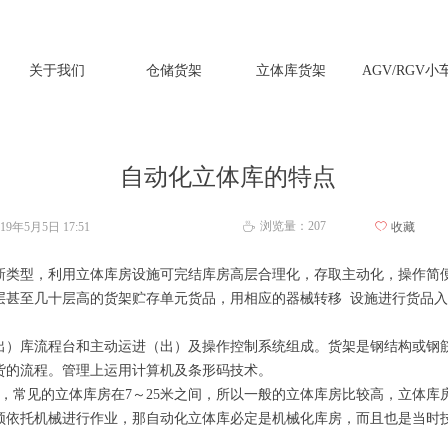
关于我们
仓储货架
立体库货架
AGV/RGV小
自动化立体库的特点
浏览量：
207
019年5月5日
17:51
ꄀ
收藏
ꄘ
新类型，利用立体库房设施可完结库房高层合理化，存取主动化，操作简
至几十层高的货架贮存单元货品，用相应的器械转移 设施进行货品入
）库流程台和主动运进（出）及操作控制系统组成。货架是钢结构或钢筋
货的流程。管理上运用计算机及条形码技术。
，常见的立体库房在7～25米之间，所以一般的立体库房比较高，立体库
须依托机械进行作业，那自动化立体库必定是机械化库房，而且也是当时