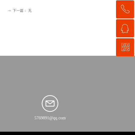
ꂅ
回到顶部
下一篇：
无
ꁹ
ꁗ
15060866266
ꀥ
QQ客服
微信二维码
5769891@qq.com