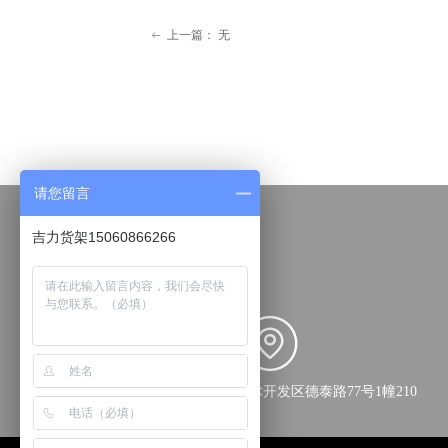
上一篇：
无
ꂃ
请您留言
吉力货架15060866266
福建省泉州市经济技术开发区德泰路77号1幢210