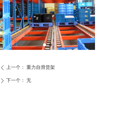
上一个：
重力自滑货架
ꄴ
下一个：
无
ꄲ
CONTACT US
联系我们
福建省泉州市经济
15060866266
5769891@qq.com