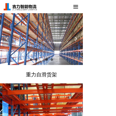
首页
끀
关于我们
仓储货架
넳
넲
立体库货架
AGV/RGV小车
仓库管理系统
重力自滑货架
新闻中心
成功案例
联系我们