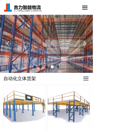
首页
끀
关于我们
仓储货架
넳
넲
立体库货架
AGV/RGV小车
仓库管理系统
自动化立体货架
끀
新闻中心
成功案例
联系我们