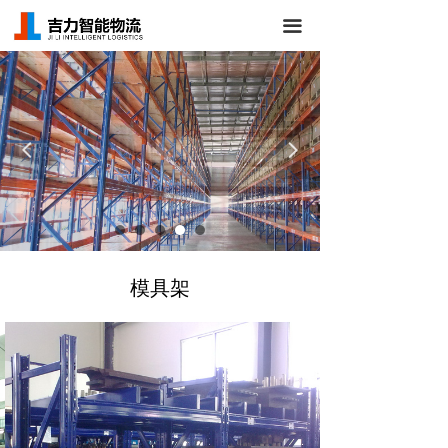
首页
끀
关于我们
仓储货架
넳
넲
立体库货架
AGV/RGV小车
仓库管理系统
模具架
新闻中心
成功案例
联系我们