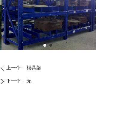
上一个：
模具架
ꄴ
下一个：
无
ꄲ
CONTACT US
联系我们
福建省泉州市经济
15060866266
5769891@qq.com